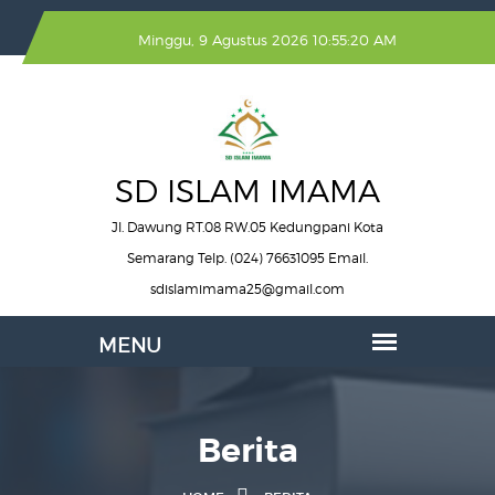
Minggu, 9 Agustus 2026 10:55:20 AM
SD ISLAM IMAMA
Jl. Dawung RT.08 RW.05 Kedungpani Kota
Semarang Telp. (024) 76631095 Email.
sdislamimama25@gmail.com
Berita