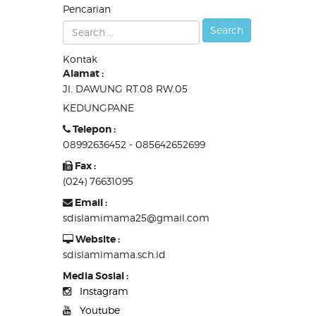
Pencarian
Kontak
Alamat :
Jl. DAWUNG RT.08 RW.05
KEDUNGPANE
Telepon :
08992636452 - 085642652699
Fax :
(024) 76631095
Email :
sdislamimama25@gmail.com
Website :
sdislamimama.sch.id
Media Sosial :
Instagram
Youtube