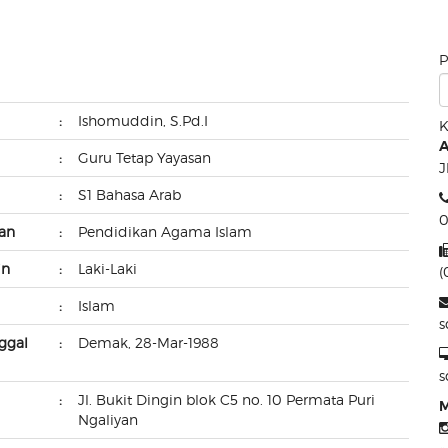
n
P
:
Ishomuddin, S.Pd.I
K
A
:
Guru Tetap Yayasan
J
:
S1 Bahasa Arab
0
ran
:
Pendidikan Agama Islam
in
:
Laki-Laki
(
:
Islam
s
ggal
:
Demak, 28-Mar-1988
s
:
Jl. Bukit Dingin blok C5 no. 10 Permata Puri
M
Ngaliyan