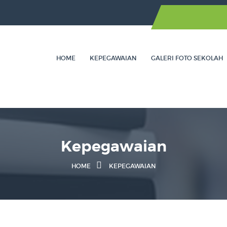
..
ang...
HOME
KEPEGAWAIAN
GALERI FOTO SEKOLAH
ar Paling Tepat ?...
ersama SD Islam Imama Ta...
swa: Lebih dari Sekada...
Kepegawaian
HOME
KEPEGAWAIAN