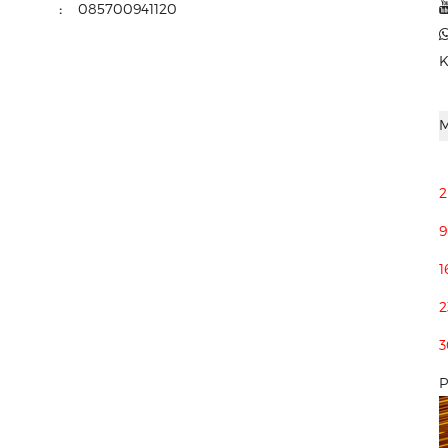
:
085700941120
K
2
9
1
2
3
P