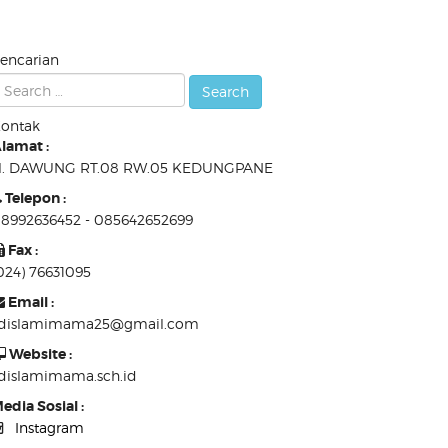
encarian
ontak
lamat :
l. DAWUNG RT.08 RW.05 KEDUNGPANE
Telepon :
8992636452 - 085642652699
Fax :
024) 76631095
Email :
dislamimama25@gmail.com
Website :
dislamimama.sch.id
edia Sosial :
Instagram