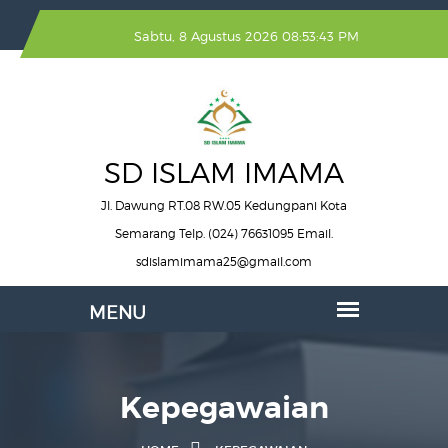
Sabtu, 8 Agustus 2026 08:53:44 PM
SD ISLAM IMAMA
Jl. Dawung RT.08 RW.05 Kedungpani Kota
Semarang Telp. (024) 76631095 Email.
sdislamimama25@gmail.com
Kepegawaian