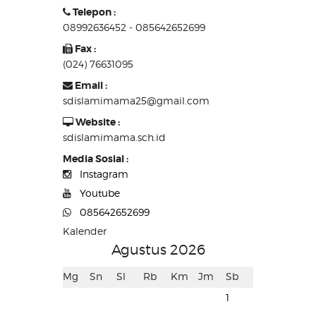
Telepon :
08992636452 - 085642652699
Fax :
(024) 76631095
Email :
sdislamimama25@gmail.com
Website :
sdislamimama.sch.id
Media Sosial :
Instagram
Youtube
085642652699
Kalender
Agustus 2026
Mg
Sn
Sl
Rb
Km
Jm
Sb
1